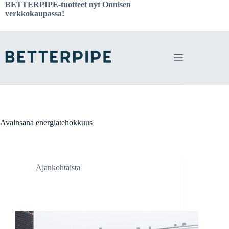
Skip
BETTERPIPE-tuotteet nyt
Onnisen
to
verkkokaupassa!
content
Avainsana
energiatehokkuus
Ajankohtaista
Kastelli-talojen isoin rivitalohanke rakentuu
Tuusulassa