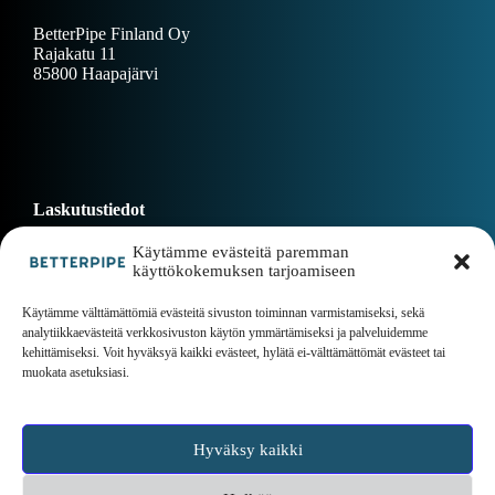
BetterPipe Finland Oy
Rajakatu 11
85800 Haapajärvi
Laskutustiedot
Käytämme evästeitä paremman
käyttökokemuksen tarjoamiseen
Dokumentit
Käytämme välttämättömiä evästeitä sivuston toiminnan varmistamiseksi, sekä
analytiikkaevästeitä verkkosivuston käytön ymmärtämiseksi ja palveluidemme
kehittämiseksi. Voit hyväksyä kaikki evästeet, hylätä ei-välttämättömät evästeet tai
Etusivu
muokata asetuksiasi.
Yritys
Artikkelit
Asennus
Jälleenmyyjät
Hyväksy kaikki
Tarjouspyyntö
Tietosuojaseloste