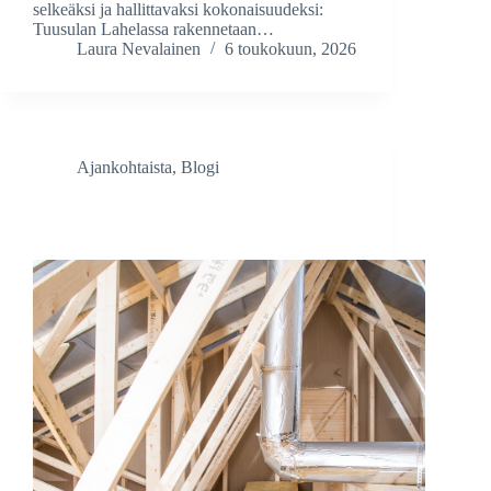
selkeäksi ja hallittavaksi kokonaisuudeksi:
Tuusulan Lahelassa rakennetaan…
Laura Nevalainen
6 toukokuun, 2026
Ajankohtaista
,
Blogi
Ilmanvaihtokanavien eristäminen – miksi se on
tärkeää?