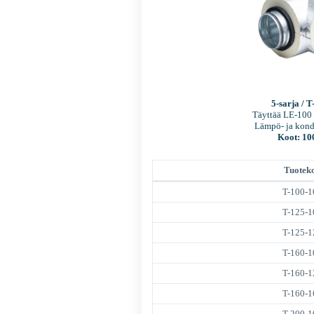
5-sarja / T
Täyttää LE-100
Lämpö- ja kond
Koot: 10
Tuotek
T-100-1
T-125-1
T-125-1
T-160-1
T-160-1
T-160-1
T-200-1