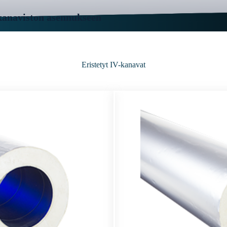
kanaviston asennukseen
Eristetyt IV-kanavat