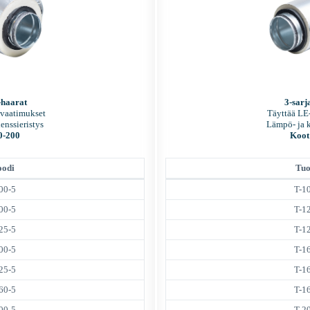
-haarat
3-sarj
 vaatimukset
Täyttää LE
enssieristys
Lämpö- ja k
0-200
Koot
oodi
Tuo
00-5
T-1
00-5
T-1
25-5
T-1
00-5
T-1
25-5
T-1
60-5
T-1
00-5
T-2