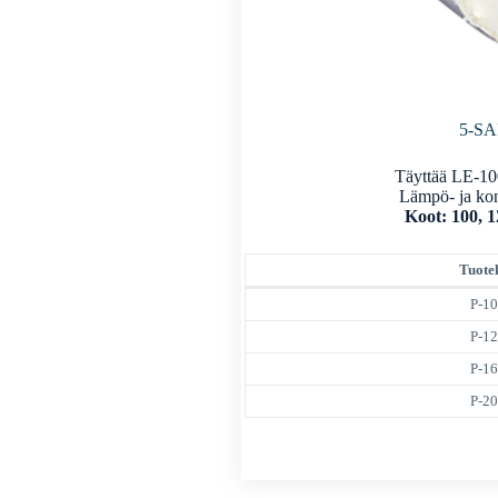
5-S
Täyttää LE-10
Lämpö- ja kon
Koot: 100, 1
Tuote
P-10
P-12
P-16
P-20