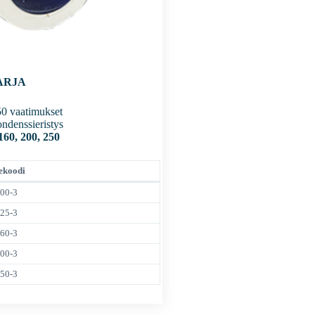
ARJA
50 vaatimukset
ndenssieristys
160, 200, 250
ekoodi
100-3
125-3
160-3
200-3
250-3