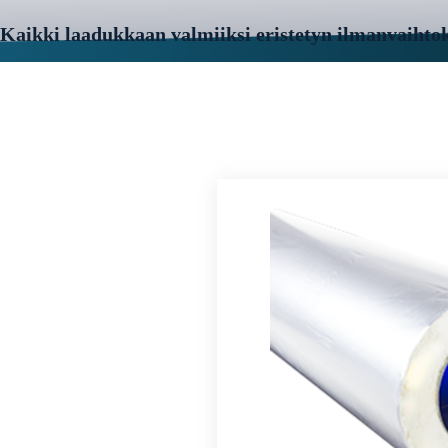
Kaikki laadukkaan valmiiksi eristetyn ilmanvaihto