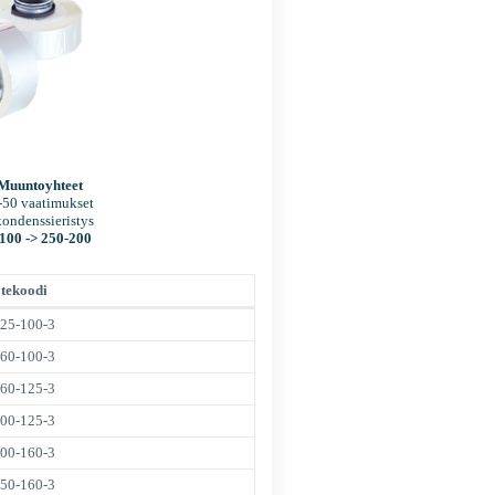
 Muuntoyhteet
-50 vaatimukset
ondenssieristys
-100 ->
250-200
tekoodi
25-100-3
60-100-3
60-125-3
00-125-3
00-160-3
50-160-3