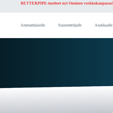
BETTERPIPE-tuotteet nyt
Onnisen
verkkokaupassa
Ammattilaiselle
Suunnittelijalle
Asukkaalle