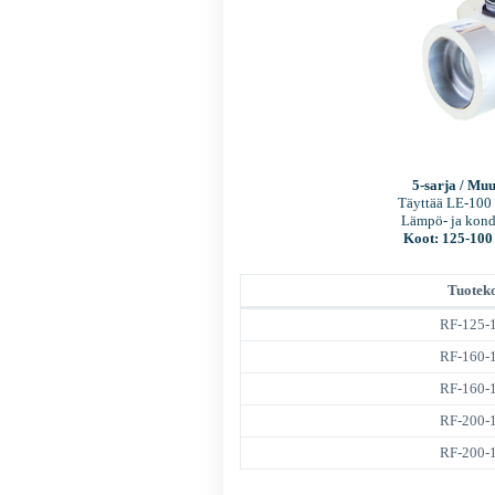
5-sarja / Mu
Täyttää LE-100
Lämpö- ja kond
Koot: 125-100
Tuotek
RF-125-
RF-160-
RF-160-
RF-200-
RF-200-