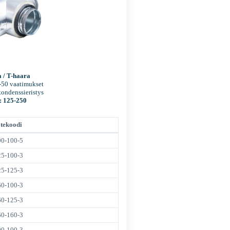
a / T-haara
-50 vaatimukset
ondenssieristys
: 125-250
tekoodi
00-100-5
25-100-3
25-125-3
60-100-3
60-125-3
60-160-3
00-100-3