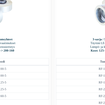
untoyhteet
3-sarja /
 vaatimukset
Täyttää LE
enssieristys
Lämpö- ja k
 -> 200-160
Koot: 125
oodi
Tuo
100-5
RF-1
100-5
RF-1
125-5
RF-1
125-5
RF-2
160-5
RF-2
RF-2