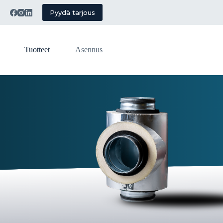
!
Pyydä tarjous
Tuotteet
Asennus