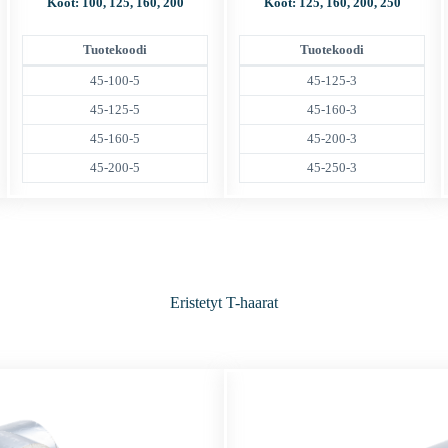
Koot: 100, 125, 160, 200
Koot: 125, 160, 200, 250
Tuotekoodi
Tuotekoodi
45-100-5
45-125-3
45-125-5
45-160-3
45-160-5
45-200-3
45-200-5
45-250-3
Eristetyt T-haarat