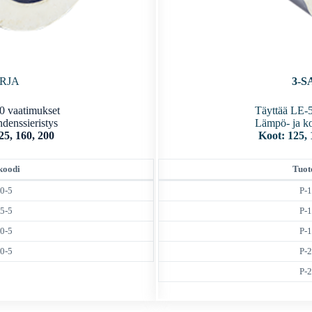
ARJA
3-S
0 vaatimukset
Täyttää LE-
denssieristys
Lämpö- ja ko
25, 160, 200
Koot: 125, 
koodi
Tuot
0-5
P-
5-5
P-
0-5
P-
0-5
P-
P-