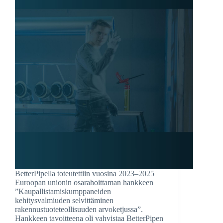
BetterPipella toteutettiin vuosina 2023–2025
Euroopan unionin osarahoittaman hankkeen
”Kaupallistamiskumppaneiden
kehitysvalmiuden selvittäminen
rakennustuoteteollisuuden arvoketjussa”.
Hankkeen tavoitteena oli vahvistaa BetterPipen