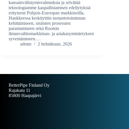
kansainvälistymisvalmiuksia ja selvittää
teknologiamme kaupallistamisen edellytyksiä
erityisesti Pohjois-Euroopan markkinoilla.
Hankkeessa keskityttiin tuotantotoiminnan
kehittämiseen, sisäisten prosessien
parantamiseen sekä Ruotsin
ilmanvaihtomarkkinan- ja asiakasymmärryksen
syventämiseen.…
admin
2 helmikuun, 2026
BetterPipe Finland Oy
Rajakatu 11
85800 Haapajärvi