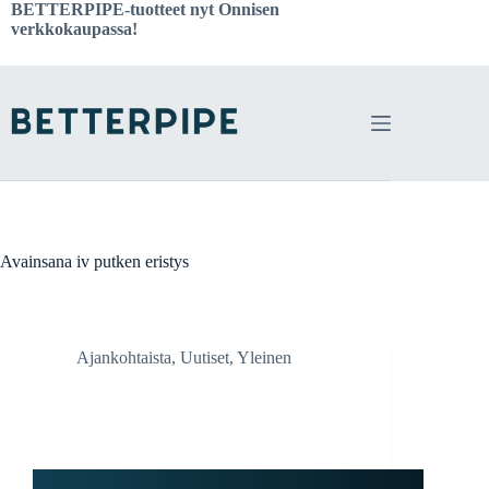
Skip
BETTERPIPE-tuotteet nyt
Onnisen
to
verkkokaupassa!
content
Avainsana
iv putken eristys
Ajankohtaista
,
Uutiset
,
Yleinen
BetterPipe kohti vientiä ja kansainvälisiä
markkinoita – EURA 2021 -hankkeen tulokset
vahvistavat kasvua