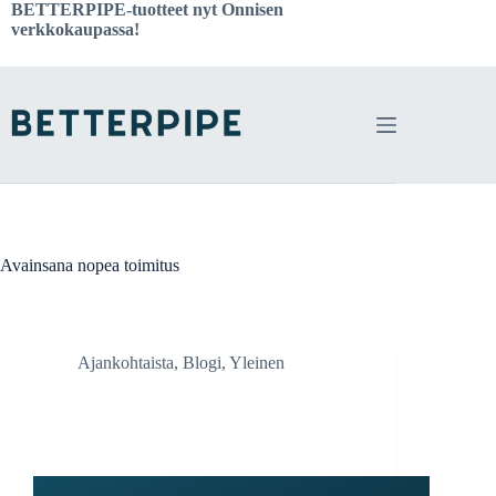
Skip
BETTERPIPE-tuotteet nyt
Onnisen
to
verkkokaupassa!
content
Avainsana
nopea toimitus
Ajankohtaista
,
Blogi
,
Yleinen
Valmiiksi eristettyjen ilmanvaihdon tuotteiden
laaja saatavuus tuo toivottua tehokkuutta
työmaille.