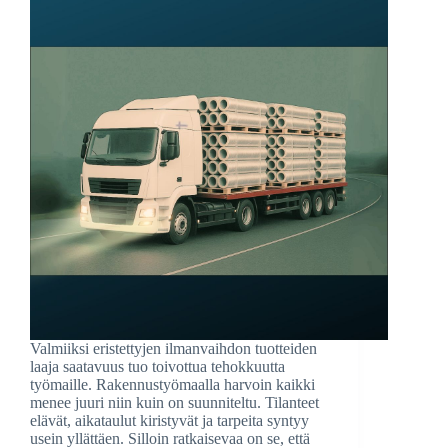
Valmiiksi eristettyjen ilmanvaihdon tuotteiden
laaja saatavuus tuo toivottua tehokkuutta
työmaille. Rakennustyömaalla harvoin kaikki
menee juuri niin kuin on suunniteltu. Tilanteet
elävät, aikataulut kiristyvät ja tarpeita syntyy
usein yllättäen. Silloin ratkaisevaa on se, että