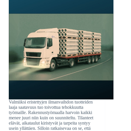
Valmiiksi eristettyjen ilmanvaihdon tuotteiden
laaja saatavuus tuo toivottua tehokkuutta
työmaille. Rakennustyömaalla harvoin kaikki
menee juuri niin kuin on suunniteltu. Tilanteet
elävät, aikataulut kiristyvät ja tarpeita syntyy
usein yllättäen. Silloin ratkaisevaa on se, että