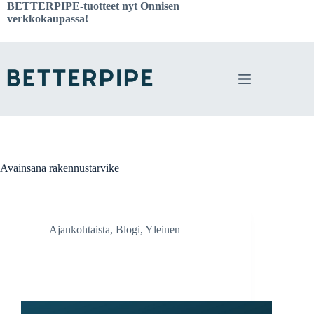
Skip
BETTERPIPE-tuotteet nyt
Onnisen
to
verkkokaupassa!
content
Avainsana
rakennustarvike
Ajankohtaista
,
Blogi
,
Yleinen
Valmiiksi eristettyjen ilmanvaihdon tuotteiden
laaja saatavuus tuo toivottua tehokkuutta
työmaille.