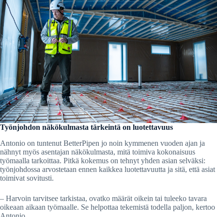
Työnjohdon näkökulmasta tärkeintä on luotettavuus
Antonio on tuntenut BetterPipen jo noin kymmenen vuoden ajan ja
nähnyt myös asentajan näkökulmasta, mitä toimiva kokonaisuus
työmaalla tarkoittaa. Pitkä kokemus on tehnyt yhden asian selväksi:
työnjohdossa arvostetaan ennen kaikkea luotettavuutta ja sitä, että asiat
toimivat sovitusti.
– Harvoin tarvitsee tarkistaa, ovatko määrät oikein tai tuleeko tavara
oikeaan aikaan työmaalle. Se helpottaa tekemistä todella paljon, kertoo
Antonio.