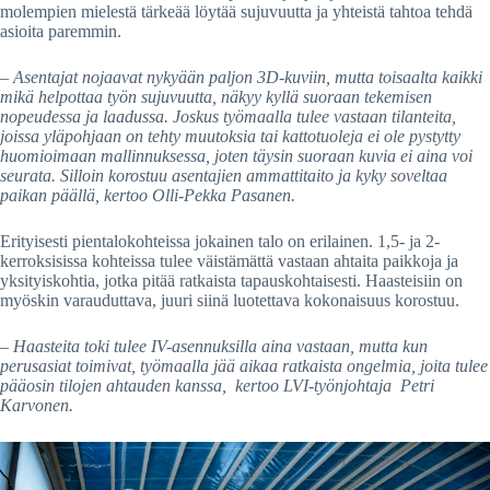
molempien mielestä tärkeää löytää sujuvuutta ja yhteistä tahtoa tehdä
asioita paremmin.
–
Asentajat nojaavat nykyään paljon 3D-kuviin, mutta toisaalta kaikki
mikä helpottaa työn sujuvuutta, näkyy kyllä suoraan tekemisen
nopeudessa ja laadussa. Joskus työmaalla tulee vastaan tilanteita,
joissa yläpohjaan on tehty muutoksia tai kattotuoleja ei ole pystytty
huomioimaan mallinnuksessa, joten täysin suoraan kuvia ei aina voi
seurata. Silloin korostuu asentajien ammattitaito ja kyky soveltaa
paikan päällä, kertoo Olli-Pekka Pasanen.
Erityisesti pientalokohteissa jokainen talo on erilainen. 1,5- ja 2-
kerroksisissa kohteissa tulee väistämättä vastaan ahtaita paikkoja ja
yksityiskohtia, jotka pitää ratkaista tapauskohtaisesti. Haasteisiin on
myöskin varauduttava, juuri siinä luotettava kokonaisuus korostuu.
– Haasteita toki tulee IV-asennuksilla aina vastaan, mutta kun
perusasiat toimivat, työmaalla jää aikaa ratkaista ongelmia, joita tulee
pääosin tilojen ahtauden kanssa, kertoo LVI-työnjohtaja Petri
Karvonen.