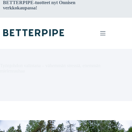
Skip
BETTERPIPE-tuotteet nyt
Onnisen
to
verkkokaupassa!
content
Työnjohdon valintana – vähemmän stressiä, enemmän
mielenrauhaa