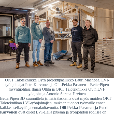
OKT Talotekniikka Oy:n projektipäällikkö Lauri Mäenpää, LVI-
työnjohtajat Petri Karvonen ja Olli-Pekka Pasanen – BetterPipen
myyntijohtaja Ilmari Ollila ja OKT Talotekniikka Oy:n LVI-
työnjohtaja Antonio Serena Järvinen.
BetterPipen 3D-suunnittelu ja määrälaskenta ovat myös muiden OKT
Talotekniikan LVI-työnjohtajien mukaan tuoneet työmaille ennen
kaikkea selkeyttä ja ennakoitavuutta.
Olli-Pekka Pasanen ja Petri
Karvonen
ovat olleet LVI-alalla pitkään ja työnjohdon roolissa on