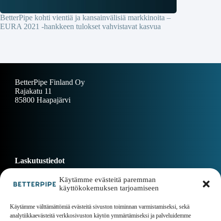
BetterPipe kohti vientiä ja kansainvälisiä markkinoita –
EURA 2021 -hankkeen tulokset vahvistavat kasvua
BetterPipe Finland Oy
Rajakatu 11
85800 Haapajärvi
Laskutustiedot
Käytämme evästeitä paremman
käyttökokemuksen tarjoamiseen
Dokumentit
Käytämme välttämättömiä evästeitä sivuston toiminnan varmistamiseksi, sekä
analytiikkaevästeitä verkkosivuston käytön ymmärtämiseksi ja palveluidemme