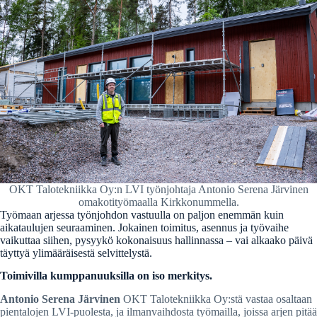
OKT Talotekniikka Oy:n LVI työnjohtaja Antonio Serena Järvinen
omakotityömaalla Kirkkonummella.
Työmaan arjessa työnjohdon vastuulla on paljon enemmän kuin
aikataulujen seuraaminen. Jokainen toimitus, asennus ja työvaihe
vaikuttaa siihen, pysyykö kokonaisuus hallinnassa – vai alkaako päivä
täyttyä ylimääräisestä selvittelystä.
Toimivilla kumppanuuksilla on iso merkitys.
Antonio Serena Järvinen
OKT Talotekniikka Oy:stä vastaa osaltaan
pientalojen LVI-puolesta, ja ilmanvaihdosta työmailla, joissa arjen pitää