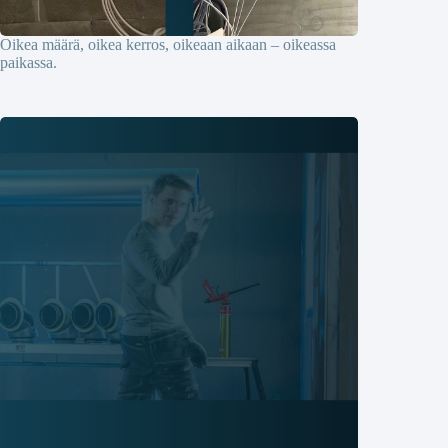
Oikea määrä, oikea kerros, oikeaan aikaan – oikeassa
paikassa.