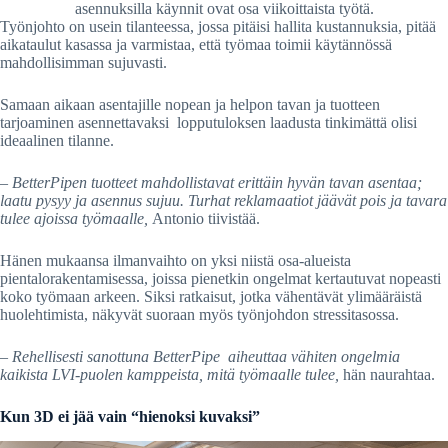
asennuksilla käynnit ovat osa viikoittaista työtä.
Työnjohto on usein tilanteessa, jossa pitäisi hallita kustannuksia, pitää
aikataulut kasassa ja varmistaa, että työmaa toimii käytännössä
mahdollisimman sujuvasti.
Samaan aikaan asentajille nopean ja helpon tavan ja tuotteen
tarjoaminen asennettavaksi lopputuloksen laadusta tinkimättä olisi
ideaalinen tilanne.
– BetterPipen tuotteet mahdollistavat erittäin hyvän tavan asentaa;
laatu pysyy ja asennus sujuu. Turhat reklamaatiot jäävät pois ja tavara
tulee ajoissa työmaalle,
Antonio tiivistää.
Hänen mukaansa ilmanvaihto on yksi niistä osa-alueista
pientalorakentamisessa, joissa pienetkin ongelmat kertautuvat nopeasti
koko työmaan arkeen. Siksi ratkaisut, jotka vähentävät ylimääräistä
huolehtimista, näkyvät suoraan myös työnjohdon stressitasossa.
–
Rehellisesti sanottuna BetterPipe aiheuttaa vähiten ongelmia
kaikista LVI-puolen kamppeista, mitä työmaalle tulee,
hän naurahtaa.
Kun 3D ei jää vain “hienoksi kuvaksi”