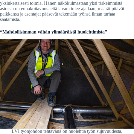
yksinkertaisesti toimia. Hänen näkökulmastaan yksi tärkeimmistä
asioista on ennakoitavuus: että tavara tulee ajallaan, määrät pitävät
paikkansa ja asentajat pääsevät tekemään työnsä ilman turhaa
säätämistä.
“Mahdollisimman vähän ylimääräistä huolehtimista”
LVI työnjohdon tehtävänä on huolehtia työn sujuvuudesta,